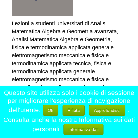
Lezioni a studenti universitari di Analisi
Matematica Algebra e Geometria avanzata,
Analisi Matematica Algebra e Geometria,
fisica e termodinamica applicata generale
elettromagnetismo meccanica e fisica e
termodinamica applicata tecnica, fisica e
termodinamica applicata generale
elettromagnetismo meccanica e fisica e
termodinamica applicata tecnica tecnica,
Questo sito utilizza solo i cookie di sessione
meccanica, dinamica, elettrotecnica,
per migliorare l'esperienza di navigazione
termodinamica, idraulica, scienza delle
dell'utente.
.
Ok
Rifiuta
Approfondisci
costruzioni, tecnica delle costruzioni,
Consulta anche la nostra Informativa sui dati
costruzioni di macchine, basi di dati, sistemi
operativi (JAVA, C, C++ E PYTHON). Le mie
personali
Informativa dati
lezioni saranno anche online e sono redatte