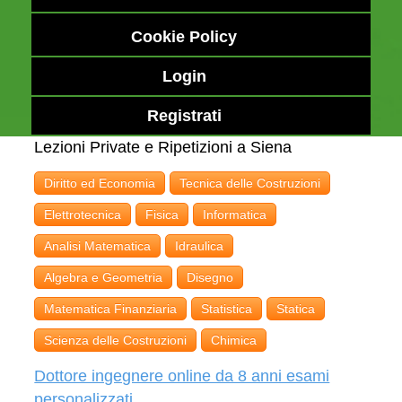
Cookie Policy
Login
Registrati
Lezioni Private e Ripetizioni a Siena
Diritto ed Economia
Tecnica delle Costruzioni
Elettrotecnica
Fisica
Informatica
Analisi Matematica
Idraulica
Algebra e Geometria
Disegno
Matematica Finanziaria
Statistica
Statica
Scienza delle Costruzioni
Chimica
Dottore ingegnere online da 8 anni esami
personalizzati