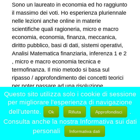
Sono un laureato in economia ed ho raggiunto
il massimo dei voti. Ho esperienza pluriennale
nelle lezioni anche online in materie
scientifiche quali ragioneria, micro e macro
economia, economia, finanza, meccanica,
diritto pubblico, basi di dati, sistemi operativi,
Analisi Matematica finanziaria, inferenza 1 e 2
, micro e macro economia tecnica e
termofinanza. Il mio metodo si basa sul
ripasso / approfondimento dei concetti teorici
per poter passare ad una risoluzione
Questo sito utilizza solo i cookie di sessione
consapevole degli esercizi proposti.
per migliorare l'esperienza di navigazione
Contatta
dell'utente.
.
Ok
Rifiuta
Approfondisci
Consulta anche la nostra Informativa sui dati
personali
Informativa dati
Analisi Matematica Algebra e Geometria e