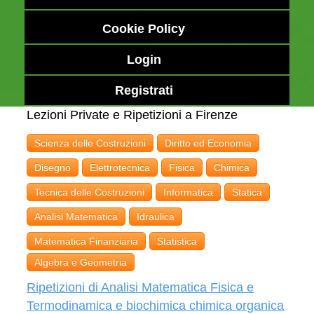
Cookie Policy
Login
Registrati
Lezioni Private e Ripetizioni a Firenze
Scienza delle Costruzioni
Diritto ed Economia
Disegno
Elettrotecnica
Fisica
Chimica
Tecnica delle Costruzioni
Informatica
Statica
Analisi Matematica
Idraulica
Matematica Finanziaria
Statistica
Algebra e Geometria
Ripetizioni di Analisi Matematica Fisica e
Termodinamica e biochimica chimica organica