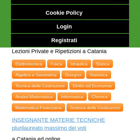
Cookie Policy
Login
Registrati
Lezioni Private e Ripetizioni a Catania
Elettrotecnica
Fisica
Idraulica
Statica
Algebra e Geometria
Disegno
Statistica
Tecnica delle Costruzioni
Diritto ed Economia
Analisi Matematica
Informatica
Chimica
Matematica Finanziaria
Scienza delle Costruzioni
INSEGNANTE MATERIE TECNICHE
plurilaureato massimo dei voti
a Catania ed online